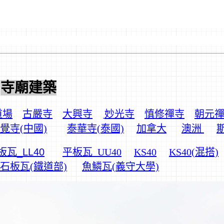
寺廟建築
道場
古嚴寺
大興寺
妙光寺
慎修禪寺
朝元
覺寺(中國)
泰華寺(泰國)
加拿大
澳洲
板瓦_LL40
平板瓦_UU40
KS40
KS40(混搭)
石板瓦(鐵道部)
魚鱗瓦(義守大學)