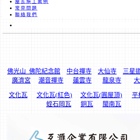
屋瓦施工案例
常見問題
聯絡我們
佛光山_佛陀紀念館
中台禪寺
大仙寺
三星
廣濟宮
潮音禪寺
蓮雲寺
龍泉寺
大
文化瓦
文化瓦(紅色)
文化瓦(圓屋頂)
平
蛭石岡瓦
銅瓦
閩南瓦