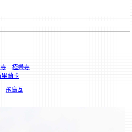
禪寺
極樂寺
斯里蘭卡
飛鳥瓦