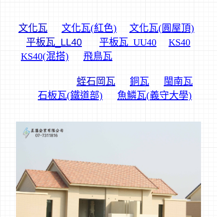
文化瓦
文化瓦(紅色)
文化瓦(圓屋頂)
平板瓦_LL40
平板瓦_UU40
KS40
KS40(混搭)
飛鳥瓦
蛭石岡瓦
銅瓦
閩南瓦
石板瓦(鐵道部)
魚鱗瓦(義守大學)