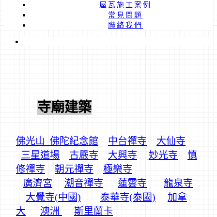
屋瓦施工案例
常見問題
聯絡我們
寺廟建築
佛光山_佛陀紀念館
中台禪寺
大仙寺
三星道場
古嚴寺
大興寺
妙光寺
慎
修禪寺
朝元禪寺
極樂寺
廣濟宮
潮音禪寺
蓮雲寺
龍泉寺
大覺寺(中國)
泰華寺(泰國)
加拿
大
澳洲
斯里蘭卡